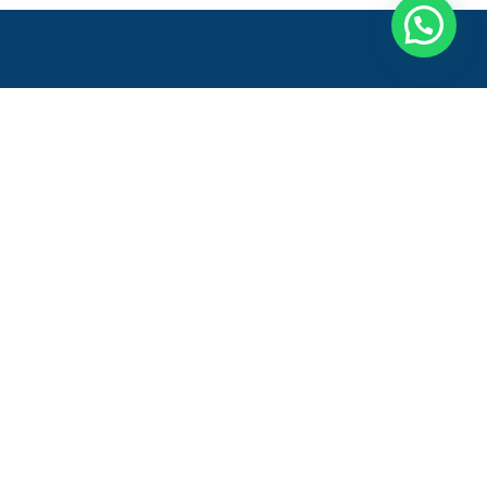
Entre em contato
Onde estamos:
Rod. Gov. Mário Covas, 222 - Galpão
1, Módulos 4 e 5 - Sala 2
Vila Bethânia, Viana - ES,
29136-010 - Brasil
Atendimento:
+55 27 2345-1881
+55 27 9.9749-5968 (Whatsapp)
Fale Conosco
comercial@actusatacado.com.br