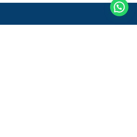
Entre em contato
Onde estamos:
Rod. Gov. Mário Covas, 222 - Galpão
1, Módulos 4 e 5 - Sala 2
Vila Bethânia, Viana - ES,
29136-010 - Brasil
Atendimento:
+55 27 2345-1881
+55 27 9.9749-5968 (Whatsapp)
Fale Conosco
comercial@actusatacado.com.br