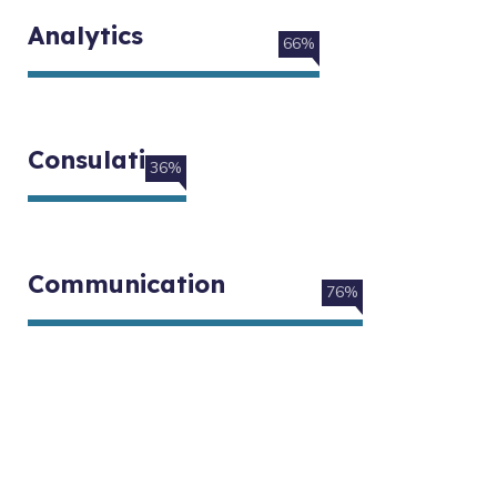
Analytics
66%
Consulation
36%
Communication
76%