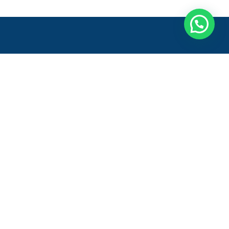
Entre em contato
Onde estamos:
Rod. Gov. Mário Covas, 222 - Galpão
1, Módulos 4 e 5 - Sala 2
Vila Bethânia, Viana - ES,
29136-010 - Brasil
Atendimento:
+55 27 2345-1881
+55 27 9.9749-5968 (Whatsapp)
Fale Conosco