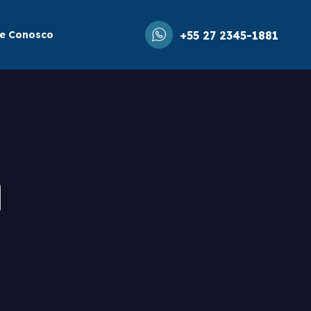
le Conosco
+55 27 2345-1881
l