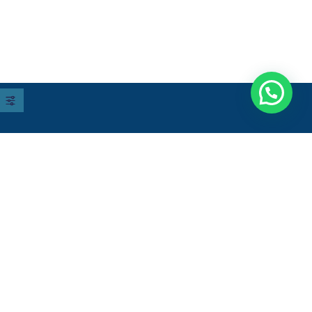
Entre em contato
Onde estamos:
Rod. Gov. Mário Covas, 222 - Galpão
1, Módulos 4 e 5 - Sala 2
Vila Bethânia, Viana - ES,
29136-010 - Brasil
Atendimento: