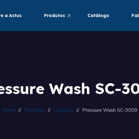
e a Actus
Produtos
Catálogo
Fa
Pneumáticos
Alimentos e Bebidas
essure Wash SC-3
Home
Produtos
Logistics
Pressure Wash SC-3009