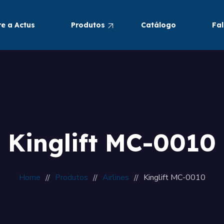
e a Actus
Produtos
Catálogo
Fa
Pneumáticos
Alimentos e Bebidas
Kinglift MC-0010
Home
Produtos
Airlines
Kinglift MC-0010